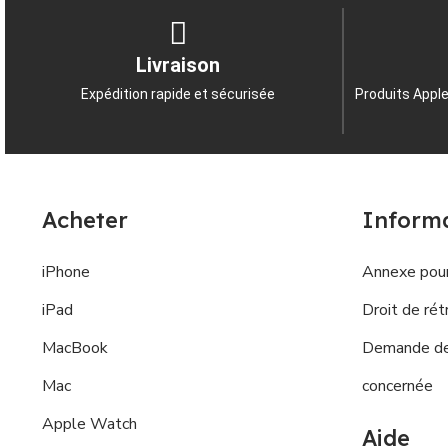
Livraison
Expédition rapide et sécurisée
Produits Apple
Acheter
Inform
iPhone
Annexe pour
iPad
Droit de rét
MacBook
Demande de 
Mac
concernée
Apple Watch
Aide