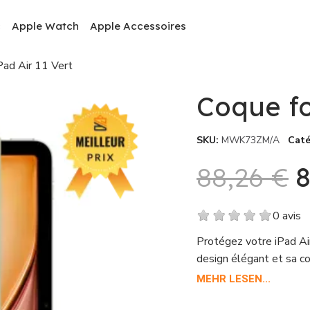
c
Apple Watch
Apple Accessoires
Pad Air 11 Vert
Coque fo
SKU
MWK73ZM/A
Caté
88,26 €
8
0 avis
Protégez votre iPad Air
design élégant et sa co
efficacement. Cette coq
MEHR LESEN...
mémoire interne pour s