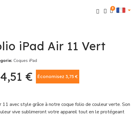
lio iPad Air 11 Vert
gorie
Coques iPad
4,51 €
Économisez 3,75 €
TTC
 11 avec style grâce à notre coque folio de couleur verte. Son
uleur vive sublimeront votre appareil tout en le protégeant
ue offre une grande capacité de résistance aux chocs, une
tocker vos données, un processeur de pointe pour une