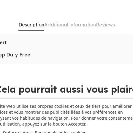
Description
Additional information
Reviews
ert
hop Duty Free
ante, mais elle est également remarquable par ses caracté
t sa résistance aux chocs et aux rayures. La coque protège i
liter votre
achat
. Vous pouvez opter pour les paiements p
s. Nous acceptons également Google Pay et Apple Pay. Nou
Cela pourrait aussi vous plair
ite Web utilise ses propres cookies et ceux de tiers pour améliorer
E DE STOCK
RUPTURE DE STOCK
lio iPad Air 11 Vert
ices et vous montrer des publicités liées à vos préférences en
ysant vos habitudes de navigation. Pour donner votre consenteme
isateur grâce à son design ergonomique et sa facilité d'utili
utilisation, appuyez sur le bouton Accepter.
porter. De plus, elle donne accès à toutes les fonctionnalités 
ur votre iPad Air 11, ne cherchez pas plus loin. Notre
Coque 
 d'informations
Personnaliser les cookies