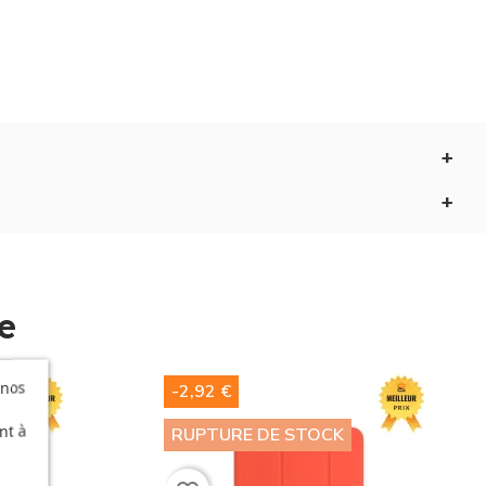
ristiques techniques. Elle est conçue avec des
ntégralement votre iPad Air 11, y compris l'écran grâce
ar carte de crédit, les paiements en cryptomonnaies
s offrons à nos clients une expérience d'achat
e
 nos
-2,92 €
nt à
sation. Elle est très légère et n'ajoute pas de poids
RUPTURE DE STOCK
de l'appareil sans avoir à la retirer.
folio iPad Air 11 Vert
est non seulement élégante et