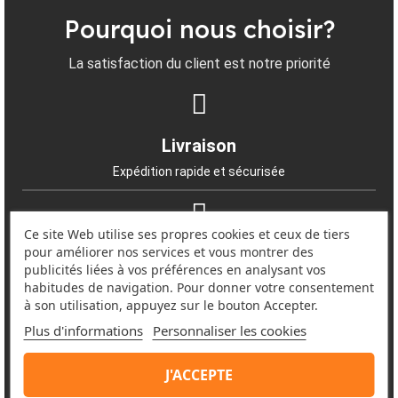
Pourquoi nous choisir?
La satisfaction du client est notre priorité
Livraison
Expédition rapide et sécurisée
Ce site Web utilise ses propres cookies et ceux de tiers
pour améliorer nos services et vous montrer des
Products
publicités liées à vos préférences en analysant vos
Produits Apple originaux avec une garantie de 3 ans
habitudes de navigation. Pour donner votre consentement
à son utilisation, appuyez sur le bouton Accepter.
Plus d'informations
Personnaliser les cookies
Achats
J'ACCEPTE
Achat vérifié et fiable