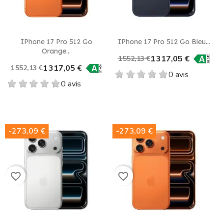
IPhone 17 Pro 512 Go
IPhone 17 Pro 512 Go Bleu...
Orange...
1 317,05 €
1 552,13 €
1 317,05 €
1 552,13 €
0 avis
0 avis
-273,09 €
-273,09 €
favorite_border
favorite_border