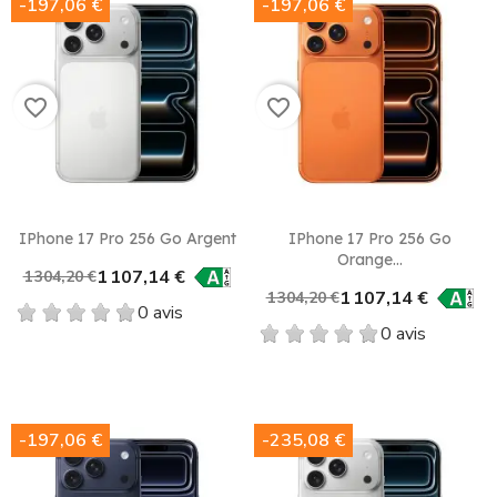
-197,06 €
-197,06 €
favorite_border
favorite_border
IPhone 17 Pro 256 Go Argent
IPhone 17 Pro 256 Go
Orange...
1 107,14 €
1 304,20 €
1 107,14 €
1 304,20 €
0 avis
0 avis
-197,06 €
-235,08 €