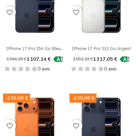
favorite_border
favorite_border
IPhone 17 Pro 256 Go Bleu...
IPhone 17 Pro 512 Go Argent
1 107,14 €
1 317,05 €
1 304,20 €
1 552,13 €
0 avis
0 avis
-235,08 €
-235,08 €
favorite_border
favorite_border