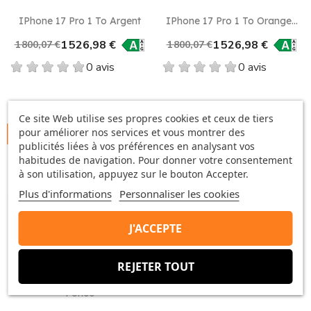
IPhone 17 Pro 1 To Argent
IPhone 17 Pro 1 To Orange...
1 526,98 €
1 526,98 €
1 800,07 €
1 800,07 €
0 avis
0 avis
Ce site Web utilise ses propres cookies et ceux de tiers
pour améliorer nos services et vous montrer des
-273,09 €
publicités liées à vos préférences en analysant vos
habitudes de navigation. Pour donner votre consentement
à son utilisation, appuyez sur le bouton Accepter.
Plus d'informations
Personnaliser les cookies
favorite_border
J'ACCEPTE
REJETER TOUT
IPhone 17 Pro 1 To Bleu
Foncé