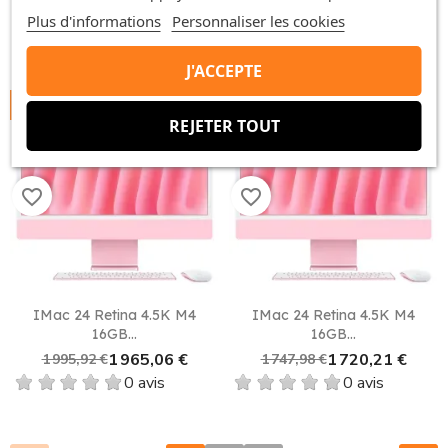
0 avis
0 avis
Plus d'informations
Personnaliser les cookies
J'ACCEPTE
-30,86 €
-27,77 €
REJETER TOUT
favorite_border
favorite_border
IMac 24 Retina 4.5K M4
IMac 24 Retina 4.5K M4
16GB...
16GB...
1 965,06 €
1 720,21 €
1 995,92 €
1 747,98 €
0 avis
0 avis