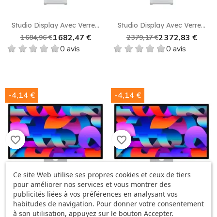
Studio Display Avec Verre...
Studio Display Avec Verre...
1 682,47 €
2 372,83 €
1 684,96 €
2 379,17 €
0 avis
0 avis
-4,14 €
-4,14 €
favorite_border
favorite_border
Ce site Web utilise ses propres cookies et ceux de tiers
pour améliorer nos services et vous montrer des
publicités liées à vos préférences en analysant vos
Studio Display Avec Verre...
Studio Display Avec Verre...
habitudes de navigation. Pour donner votre consentement
1 978,34 €
1 978,34 €
1 982,48 €
1 982,48 €
à son utilisation, appuyez sur le bouton Accepter.