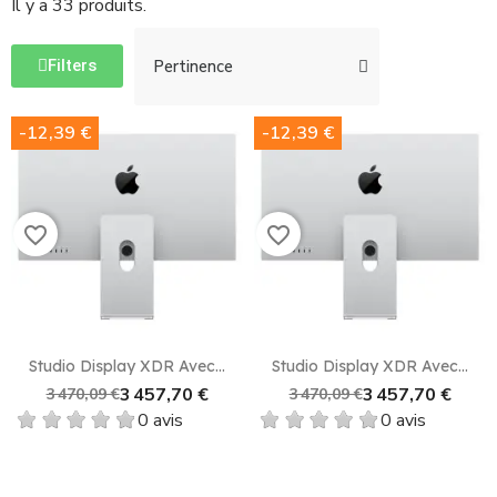
Il y a 33 produits.
Filters
-12,39 €
-12,39 €
favorite_border
favorite_border
Studio Display XDR Avec...
Studio Display XDR Avec...
3 457,70 €
3 457,70 €
3 470,09 €
3 470,09 €
0 avis
0 avis