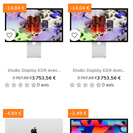
-14,04 €
-14,04 €
favorite_border
favorite_border
Studio Display XDR Avec...
Studio Display XDR Avec...
3 753,56 €
3 753,56 €
3 767,60 €
3 767,60 €
0 avis
0 avis
-4,69 €
-2,49 €