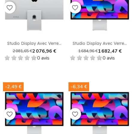
favorite_border
favorite_border
Studio Display Avec Verre...
Studio Display Avec Verre...
2 076,96 €
1 682,47 €
2 081,65 €
1 684,96 €
0 avis
0 avis
-2,49 €
-6,34 €
favorite_border
favorite_border