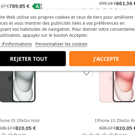
661,36 
699,24 €
789,85 €
,17 €
0 avis
0 avis
ite Web utilise ses propres cookies et ceux de tiers pour améliorer
ices et vous montrer des publicités liées à vos préférences en
ysant vos habitudes de navigation. Pour donner votre consenteme
utilisation, appuyez sur le bouton Accepter.
 d'informations
Personnaliser les cookies
-8,12 €
REJETER TOUT
J'ACCEPTE
favorite_border
Aperçu rapide
Aperçu rapid


hone 15 256Go Noir
IPhone 15 256Go R
820,05 €
820,05 
828,17 €
828,17 €