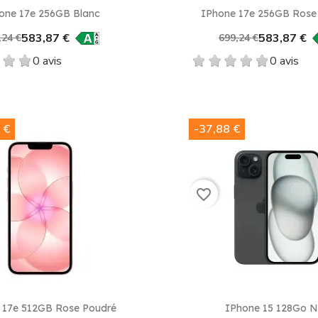
Aperçu rapide
Aperçu rapid


one 17e 256GB Blanc
IPhone 17e 256GB Rose
583,87 €
583,87 €
,24 €
699,24 €
0 avis
0 avis
 €
-37,88 €
favorite_border
Aperçu rapide
Aperçu rapid


 17e 512GB Rose Poudré
IPhone 15 128Go N