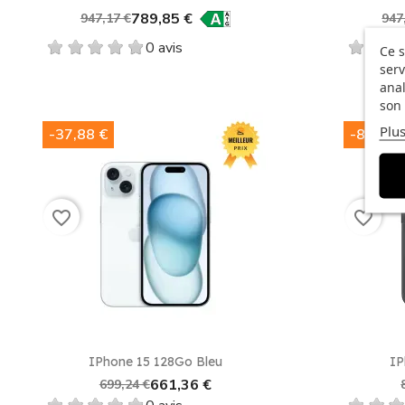
789,85 €
947,17 €
947
0 avis
Ce s
serv
anal
son 
Plus
-37,88 €
-8,12 €
favorite_border
favorite_border
Aperçu rapide

IPhone 15 128Go Bleu
IP
661,36 €
699,24 €