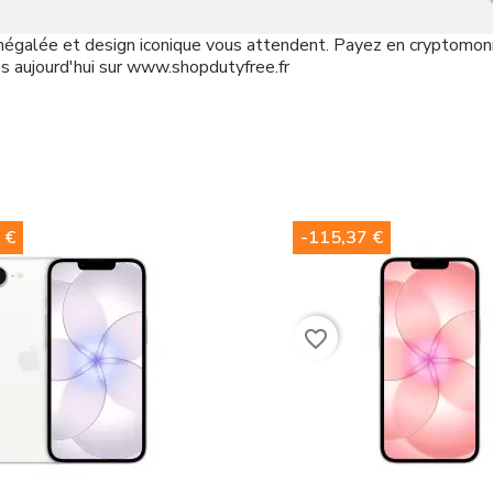
négalée et design iconique vous attendent. Payez en cryptomon
s aujourd'hui sur www.shopdutyfree.fr
 €
-115,37 €
favorite_border