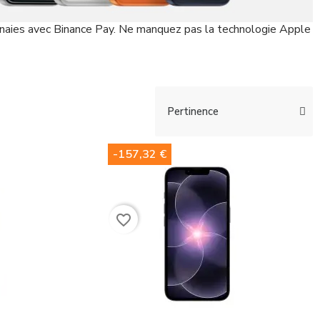
naies avec Binance Pay. Ne manquez pas la technologie Apple
-157,32 €
favorite_border