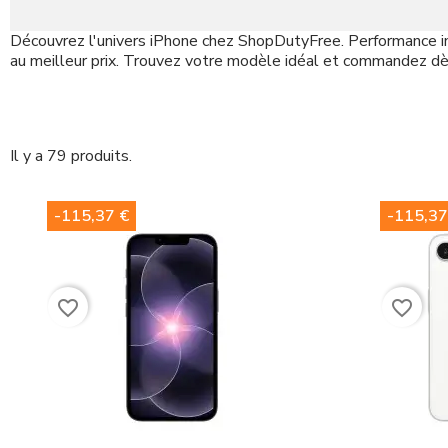
Découvrez l'univers iPhone chez ShopDutyFree. Performance i
au meilleur prix. Trouvez votre modèle idéal et commandez dè
Il y a 79 produits.
-115,37 €
-115,37
favorite_border
favorite_border