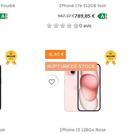
e
Aperçu rapide

 Poudré
IPhone 17e 512GB Noir
789,85 €
947,17 €
0 avis
-6,40 €
RUPTURE DE STOCK
favorite_border
e
Aperçu rapide

oir
IPhone 15 128Go Rose