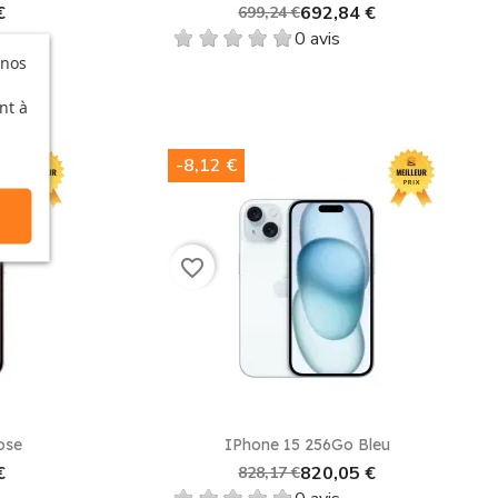
€
692,84 €
699,24 €
0 avis
 nos
nt à
-8,12 €
favorite_border
e
Aperçu rapide

ose
IPhone 15 256Go Bleu
€
820,05 €
828,17 €