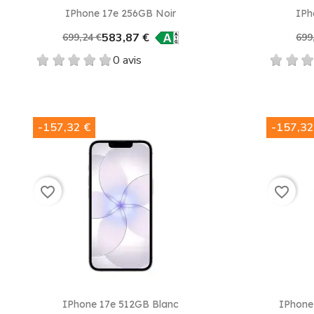
Aperçu rapide

IPhone 17e 256GB Noir
IPh
583,87 €
699,24 €
699
0 avis
-157,32 €
-157,32
favorite_border
favorite_border
Aperçu rapide

IPhone 17e 512GB Blanc
IPhone