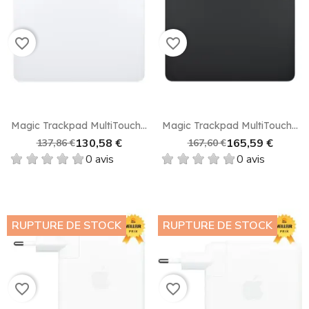
favorite_border
favorite_border
Magic Trackpad MultiTouch...
Magic Trackpad MultiTouch...
130,58 €
165,59 €
137,86 €
167,60 €
0 avis
0 avis
RUPTURE DE STOCK
RUPTURE DE STOCK
favorite_border
favorite_border