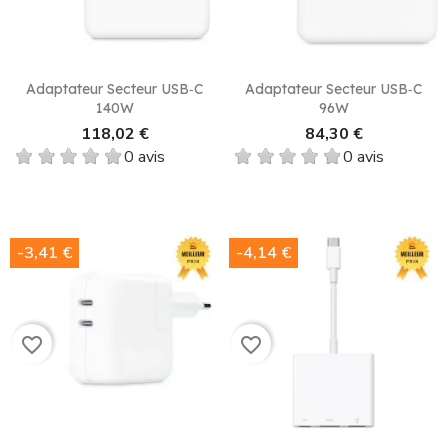
Adaptateur Secteur USB‑C
Adaptateur Secteur USB‑C
140W
96W
118,02 €
84,30 €
0 avis
0 avis
-3,41 €
-4,14 €
favorite_border
favorite_border