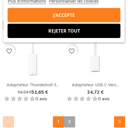
Plus d'informations
Personnaliser les cookies
J'ACCEPTE
-2,89 €
RUPTURE DE STOCK
REJETER TOUT
favorite_border
favorite_border
Adaptateur Thunderbolt 3...
Adaptateur USB‑C Vers...
51,65 €
34,72 €
54,54 €
0 avis
0 avis
1
2