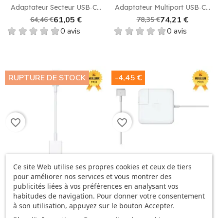
Adaptateur Secteur USB‑C...
Adaptateur Multiport USB‑C...
61,05 €
74,21 €
64,46 €
78,35 €
0 avis
0 avis
RUPTURE DE STOCK
-4,45 €
favorite_border
favorite_border
Ce site Web utilise ses propres cookies et ceux de tiers
pour améliorer nos services et vous montrer des
Adaptateur USB‑C Vers USB
Adaptateur Secteur
publicités liées à vos préférences en analysant vos
MagSafe...
24,79 €
habitudes de navigation. Pour donner votre consentement
79,85 €
84,30 €
0 avis
à son utilisation, appuyez sur le bouton Accepter.
0 avis