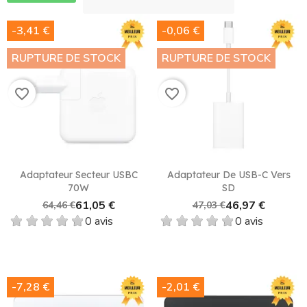
-3,41 €
-0,06 €
RUPTURE DE STOCK
RUPTURE DE STOCK
favorite_border
favorite_border
Adaptateur Secteur USBC
Adaptateur De USB-C Vers
70W
SD
61,05 €
46,97 €
64,46 €
47,03 €
0 avis
0 avis
-7,28 €
-2,01 €