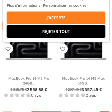
0 avis
Plus d'informations
Personnaliser les cookies
J'ACCEPTE
-656,87 €
-850,04 €
REJETER TOUT
favorite_border
favorite_border
MacBook Pro 14 M5 Pro
MacBook Pro 14 M5 Max
24GB...
36GB...
2 558,88 €
3 357,45 €
3 215,75 €
4 207,49 €
0 avis
0 avis