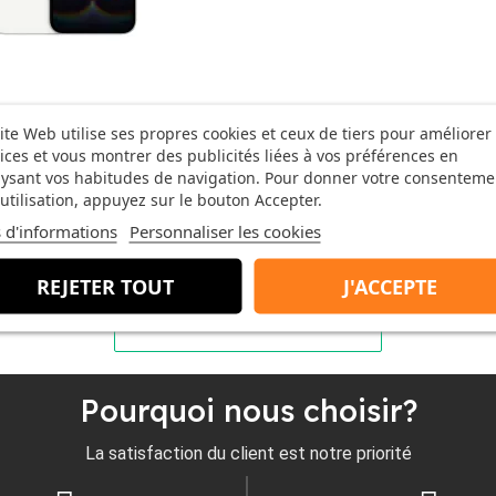
Aperçu rapide

one 16e 128GB Blanc
ite Web utilise ses propres cookies et ceux de tiers pour améliorer
611,67 €
,24 €
ices et vous montrer des publicités liées à vos préférences en
ysant vos habitudes de navigation. Pour donner votre consenteme
0 avis
utilisation, appuyez sur le bouton Accepter.
 d'informations
Personnaliser les cookies
REJETER TOUT
J'ACCEPTE
Pourquoi nous choisir?
La satisfaction du client est notre priorité