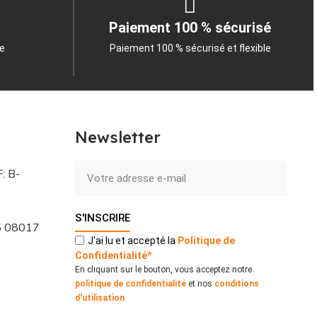
Paiement 100 % sécurisé
le
Paiement 100 % sécurisé et flexible
Newsletter
: B-
S'INSCRIRE
 5 08017
J'ai lu et accepté la
Politique
de
Confidentialité
*
En cliquant sur le bouton, vous acceptez notre
politique de confidentialité
et nos
conditions
d'utilisation
.