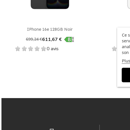
Aperçu rapide

IPhone 16e 128GB Noir
IPh
Ce s
611,67 €
699,24 €
699
serv
anal
0 avis
son 
Plus