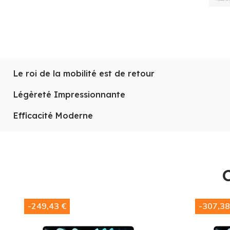
Le roi de la mobilité est de retour
Le roi de la mobilité est de retour : le
MacBook Air 13 M
Légèreté Impressionnante
Avec une légèreté impressionnante, il vous accompagn
Efficacité Moderne
Découvrez l'efficacité moderne avec un design qui ne s
-249,43 €
-307,38