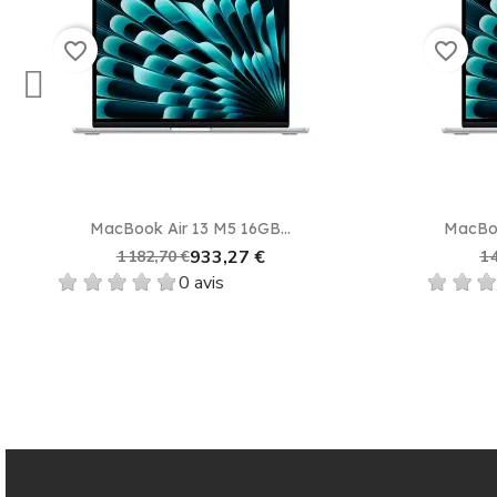
favorite_border
favorite_border
Aperçu rapide

MacBook Air 13 M5 16GB...
MacBoo
933,27 €
1 182,70 €
1 
0 avis