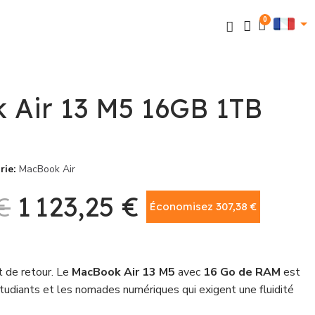
 Air 13 M5 16GB 1TB
rie
MacBook Air
€
1 123,25 €
Économisez 307,38 €
TTC
t de retour. Le
MacBook Air 13 M5
avec
16 Go de RAM
est
 étudiants et les nomades numériques qui exigent une fluidité
de trop.