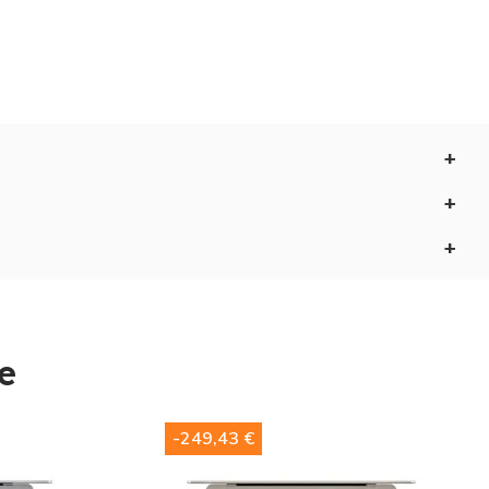
es nomades numériques exigeant une fluidité totale.
ications quotidiennes s'envolent.
nt rester productifs en mouvement.
e
-249,43 €