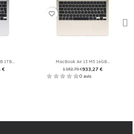
favorite_border
e
Aperçu rapide

 1TB...
MacBook Air 13 M5 16GB...
 €
933,27 €
1 182,70 €
0 avis