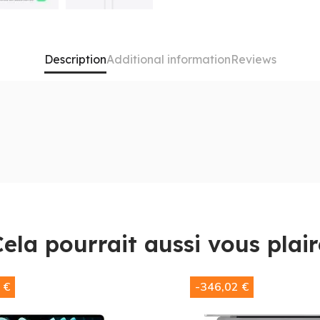
Description
Additional information
Reviews
5
avec
16 Go de RAM
. L'outil ultime pour les étudiants et l
e partout sans vous peser. La puce
M5
garantit que vos appl
e démode jamais. C'est le choix parfait pour ceux qui veule
Cela pourrait aussi vous plair
 €
-346,02 €