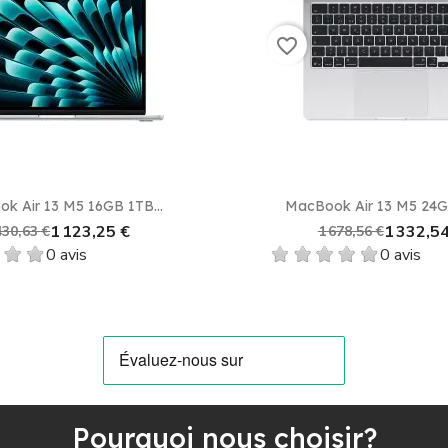
favorite_border
Aperçu rapide
Aperçu rapid


k Air 13 M5 16GB 1TB...
MacBook Air 13 M5 24GB
1 123,25 €
1 332,54
430,63 €
1 678,56 €
0 avis
0 avis
Pourquoi nous choisir?