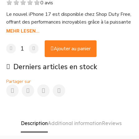
0 avis
Le nouvel iPhone 17 est disponible chez Shop Duty Free,
offrant des performances incroyables grâce à la puissante
puce A19 et un système de double caméra avancé de 48
MEHR LESEN...
MP. Capturez chaque moment avec une qualité
spectaculaire et profitez d'un design durable avec le
Ajouter au panier
Ceramic Shield. Achetez l'iPhone 17 au meilleur prix de
France chez Shop Duty Free.
Derniers articles en stock
Partager sur
Description
Additional information
Reviews