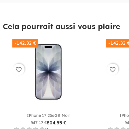
Cela pourrait aussi vous plaire
-142,32 €
-142,32 
favorite_border
favorite_border
IPhone 17 256GB Noir
IPho
804,85 €
947,17 €
94