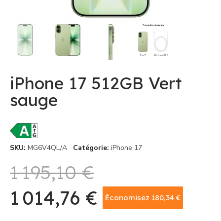
iPhone 17 512GB Vert
sauge
SKU
MG6V4QL/A
Catégorie
iPhone 17
1 195,10 €
1 014,76 €
Économisez 180,34 €
TTC