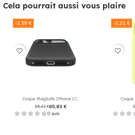
Cela pourrait aussi vous plaire
-2,59 €
-2,21 €
favorite_border
favorite_border
Coque MagSafe IPhone 17...
Coque 
65,83 €
68,42 €
5
0 avis