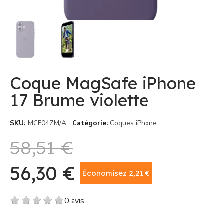
Coque MagSafe iPhone
17 Brume violette
SKU
MGF04ZM/A
Catégorie
Coques iPhone
58,51 €
56,30 €
Économisez 2,21 €
TTC
0 avis