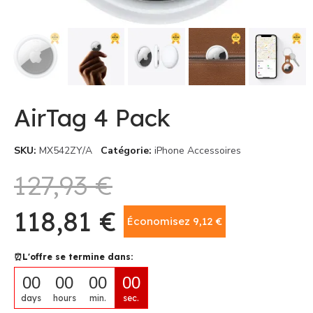
AirTag 4 Pack
SKU
MX542ZY/A
Catégorie
iPhone Accessoires
127,93 €
118,81 €
Économisez 9,12 €
⏰L'offre se termine dans:
00
00
00
00
days
hours
min.
sec.