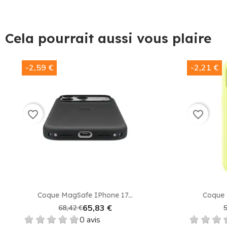
Cela pourrait aussi vous plaire
-2,59 €
-2,21 €
favorite_border
favorite_border
Coque MagSafe IPhone 17...
Coque 
65,83 €
68,42 €
5
0 avis