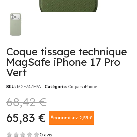
Coque tissage technique
MagSafe iPhone 17 Pro
Vert
SKU
MGF74ZM/A
Catégorie
Coques iPhone
68,42 €
65,83 €
Économisez 2,59 €
TTC
0 avis