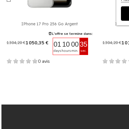
Aperçu rapide

IPhone 17 Pro 256 Go Argent
IPhone
⏰L'offre se termine dans:
1 050,35 €
1 0
1 304,20 €
1 304,20 €
01
10
00
34
days
hours
min.
sec.
0 avis