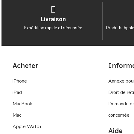
Livraison
Expédition rapide et sécurisée
Produits Apple
Acheter
Inform
iPhone
Annexe pour
iPad
Droit de rét
MacBook
Demande de 
Mac
concernée
Apple Watch
Aide