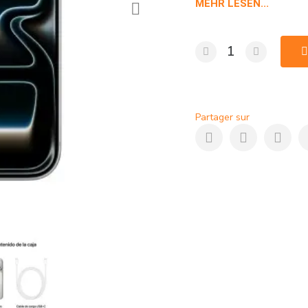
MEHR LESEN...
zoom optique 8x et son 
pouvez l'acheter au mei
Partager sur