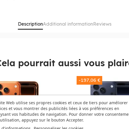
Description
Additional information
Reviews
Cela pourrait aussi vous plair
-197,06 €
ite Web utilise ses propres cookies et ceux de tiers pour améliorer
favorite_border
ices et vous montrer des publicités liées à vos préférences en
ysant vos habitudes de navigation. Pour donner votre consenteme
utilisation, appuyez sur le bouton Accepter.
 d'informations
Personnaliser les cookies