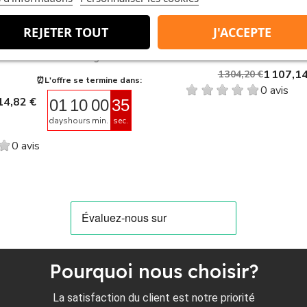
REJETER TOUT
J'ACCEPTE
Aperçu rapide
Aperçu rapid


 17 Pro 256 Go Orange...
IPhone 17 Pro 256 Go B
1 107,14
1 304,20 €
⏰L'offre se termine dans:
0 avis
14,82 €
01
10
00
34
days
hours
min.
sec.
0 avis
Pourquoi nous choisir?
La satisfaction du client est notre priorité