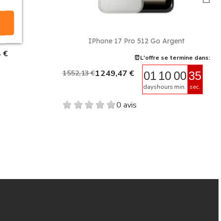
e
Aperçu rapide

leu...
IPhone 17 Pro 512 Go Argent
 €
⏰L'offre se termine dans:
1 249,47 €
1 552,13 €
01
10
00
34
days
hours
min.
sec.
0 avis