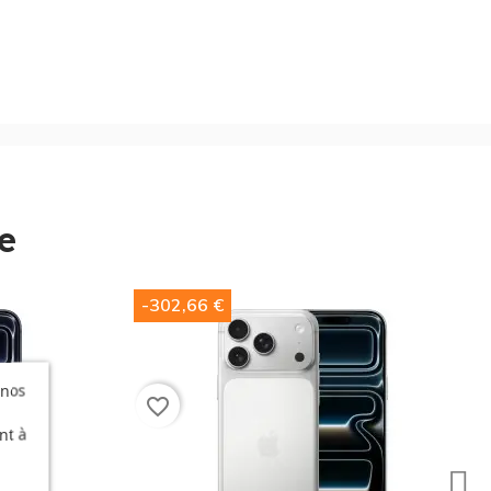
e
-302,66 €
 nos
favorite_border
nt à