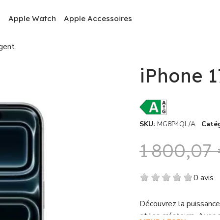
c
Apple Watch
Apple Accessoires
gent
iPhone 1
SKU
MG8P4QL/A
Caté
1 800,07
0 avis
Découvrez la puissance 
et les créateurs. Avec