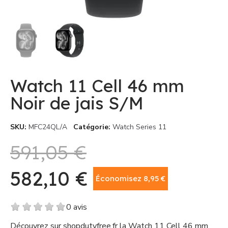
Watch 11 Cell 46 mm
Noir de jais S/M
SKU
MFC24QL/A
Catégorie
Watch Series 11
591,05 €
582,10 €
Économisez 8,95 €
TTC
0 avis
Découvrez sur shopdutyfree.fr la Watch 11 Cell 46 mm