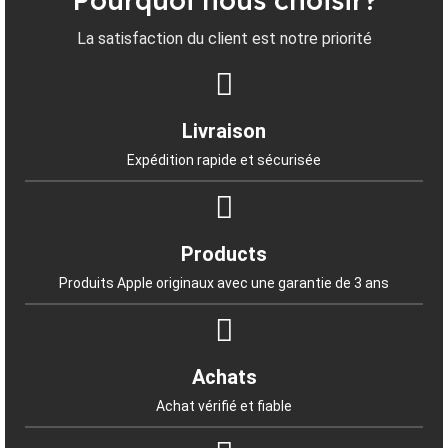
Pourquoi nous choisir?
incroyable à un prix imbattable. Faites-nous
confiance pour vos achats, vous ne le regretterez
La satisfaction du client est notre priorité
pas !
Livraison
Expédition rapide et sécurisée
Products
Produits Apple originaux avec une garantie de 3 ans
Achats
Achat vérifié et fiable