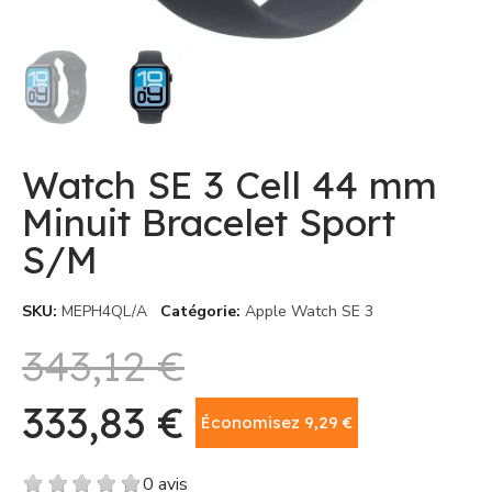
Watch SE 3 Cell 44 mm
Minuit Bracelet Sport
S/M
SKU
MEPH4QL/A
Catégorie
Apple Watch SE 3
343,12 €
333,83 €
Économisez 9,29 €
TTC
0 avis