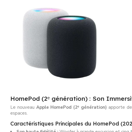
HomePod (2ᵉ génération) : Son Immersi
Le nouveau
Apple HomePod (2ᵉ génération)
apporte des
espaces.
Caractéristiques Principales du HomePod (20
Son haute fidélité :
Woofer à grande excursion et cinq t