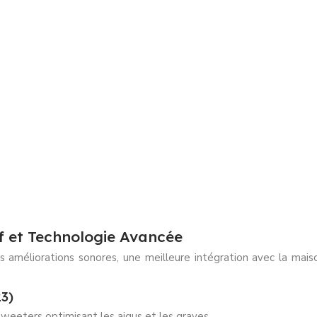
f et Technologie Avancée
 améliorations sonores, une meilleure intégration avec la mais
23)
weeters optimisant les aigus et les graves.