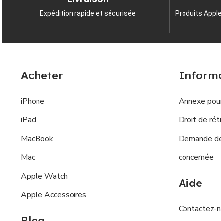
Expédition rapide et sécurisée
Produits Apple
Acheter
Inform
iPhone
Annexe pour
iPad
Droit de rét
MacBook
Demande de 
Mac
concernée
Apple Watch
Aide
Apple Accessoires
Contactez-
Blog