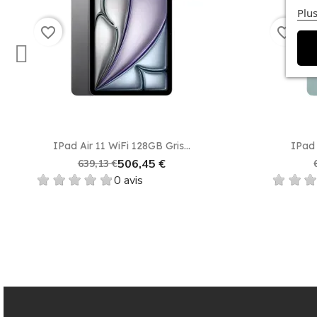
Plus
favorite_border
favorite_border
Aperçu rapide

IPad Air 11 WiFi 128GB Gris...
IPad 
506,45 €
639,13 €
0 avis