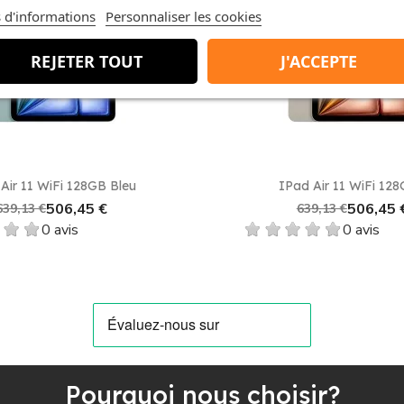
 d'informations
Personnaliser les cookies
favorite_border
REJETER TOUT
J'ACCEPTE
Aperçu rapide
Aperçu rapid


Air 11 WiFi 128GB Bleu
IPad Air 11 WiFi 128G
506,45 €
506,45 
639,13 €
639,13 €
0 avis
0 avis
Pourquoi nous choisir?