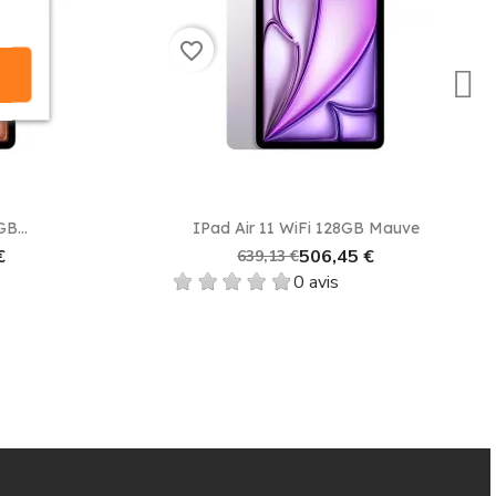
favorite_border
e
Aperçu rapide

B...
IPad Air 11 WiFi 128GB Mauve
€
506,45 €
639,13 €
0 avis