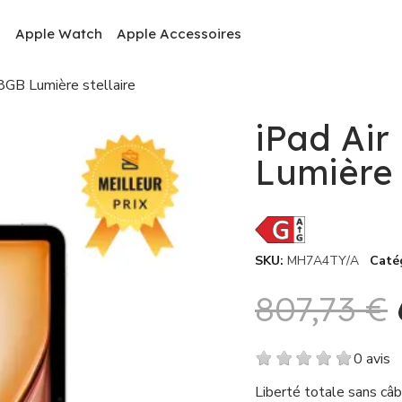
c
Apple Watch
Apple Accessoires
8GB Lumière stellaire
iPad Air
Lumière 
SKU
MH7A4TY/A
Caté
807,73 €
0 avis
Liberté totale sans câb