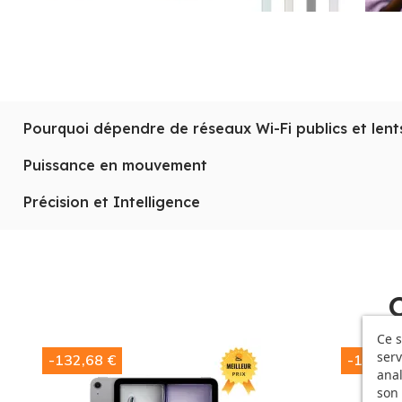
Pourquoi dépendre de réseaux Wi-Fi publics et lent
Pourquoi dépendre de réseaux Wi-Fi publics et lents 
Puissance en mouvement
cellulaire est destiné aux nomades numériques qui ont b
Avec la puce
M4
sous le capot, l'envoi de fichiers lourd
Précision et Intelligence
Profitez de la précision de l'
Apple Pencil Pro sur iPad Ai
journée dure aussi longtemps que votre énergie. C'est l
Ce s
serv
-132,68 €
-132,68
anal
son 