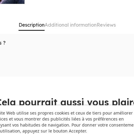
Description
Additional information
Reviews
s ?
quand vous pouvez emporter votre propre autoroute de don
esoin de l'
Apple Intelligence sur iPad Air
aux quatre coins
s par connexion mobile ou la réalisation de visioconférences
r
en extérieur et laissez l'intelligence artificielle d'Apple o
a mobilité pure sans sacrifier un iota de cette puissance qu
Cela pourrait aussi vous plair
ite Web utilise ses propres cookies et ceux de tiers pour améliorer
ices et vous montrer des publicités liées à vos préférences en
 €
-132,68 €
ysant vos habitudes de navigation. Pour donner votre consenteme
utilisation, appuyez sur le bouton Accepter.