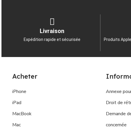
Livraison
Expédition rapide et sécurisée
Produits Apple
Acheter
Inform
iPhone
Annexe pour
iPad
Droit de rét
MacBook
Demande de 
Mac
concernée