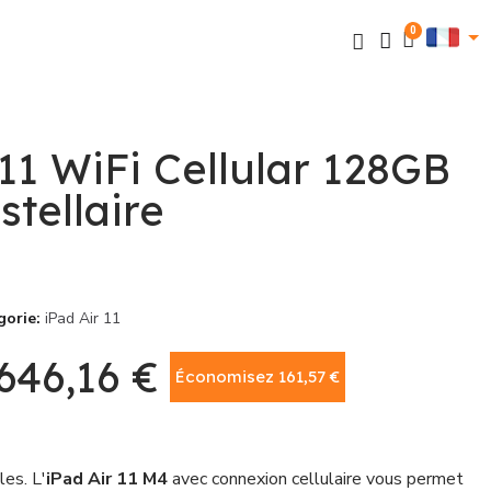
 11 WiFi Cellular 128GB
stellaire
gorie
iPad Air 11
646,16 €
Économisez 161,57 €
TTC
les. L'
iPad Air 11 M4
avec connexion cellulaire vous permet