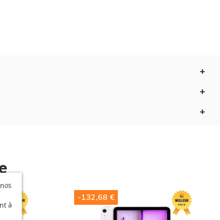
nées 5G ? Cet
iPad Air 11 pouces M4
avec connexion
 du monde.
 haute résolution en voyage est un jeu d'enfant.
ptimiser votre consommation de batterie pour que la
e nous aimons tant chez Apple.
e
 nos
-132,68 €
nt à