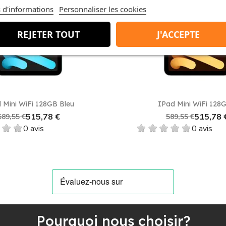
 d'informations
Personnaliser les cookies
favorite_border
sidéral est à portée de clic. Profitez de cette opportunité p
REJETER TOUT
J'ACCEPTE
gie.
Aperçu rapide
Aperçu rapid


 Mini WiFi 128GB Bleu
IPad Mini WiFi 128G
515,78 €
515,78 
589,55 €
589,55 €
0 avis
0 avis
Pourquoi nous choisir?