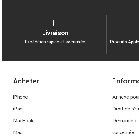
Livraison
Expédition rapide et sécurisée
Produits Apple
Acheter
Inform
iPhone
Annexe pour
iPad
Droit de rét
MacBook
Demande de 
Mac
concernée