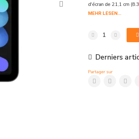
d'écran de 21,1 cm (8.3
expérience visuelle de 
MEHR LESEN...
d'une capacité de stoc
vos moments précieux a
mobile est optimisée po
une connexion rapide et
cette chance d'acquérir
Derniers arti
maintenant sur shopduty
Partager sur