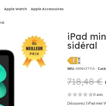
c
Apple Watch
Apple Accessoires
ral
iPad min
sidéral
SKU
MXNA3TY/A
Caté
718,48 €
0 avis
Découvrez l'iPad mini W