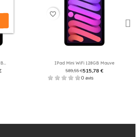
favorite_border
our vous offrir une tablette mobile de qualité supérieure
e
Aperçu rapide

B...
IPad Mini WiFi 128GB Mauve
€
515,78 €
589,55 €
0 avis