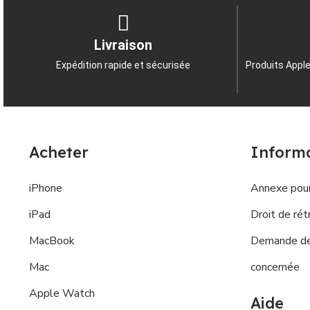
Livraison
Expédition rapide et sécurisée
Produits Apple
Acheter
Inform
iPhone
Annexe pour
iPad
Droit de rét
MacBook
Demande de 
Mac
concernée
Apple Watch
Aide