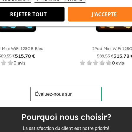
favorite_border
ner. N'attendez plus et profitez de cette offre unique.
REJETER TOUT
J'ACCEPTE
e, vous choisissez un produit qui répond parfaitement à vos
odèles sur le marché.
Aperçu rapide
Aperçu rapid


 Mini WiFi 128GB Bleu
IPad Mini WiFi 128G
ini WiFi Cell 256GB Lumière stellaire sur notre boutique Shop
515,78 €
515,78 
589,55 €
589,55 €
 meilleur de la technologie à un prix imbattable.
0 avis
0 avis
Pourquoi nous choisir?
La satisfaction du client est notre priorité