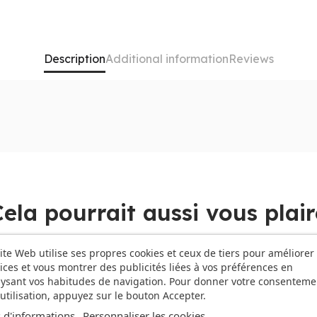
Description
Additional information
Reviews
'iPad mini WiFi Cell 256GB Lumière stellaire offre des perf
ications, photos et vidéos sans aucun problème. En plus, 
 votre expérience utilisateur grâce à sa mémoire graphique
t iPad vous garantit une expérience utilisateur inégalée. De 
Cela pourrait aussi vous plair
 cryptomonnaies, en passant par Google Pay et Apple Pay.
ite Web utilise ses propres cookies et ceux de tiers pour améliorer
€
-73,77 €
ices et vous montrer des publicités liées à vos préférences en
ysant vos habitudes de navigation. Pour donner votre consenteme
z vous connecter à Internet où que vous soyez. De plus, so
E DE STOCK
RUPTURE DE STOCK
utilisation, appuyez sur le bouton Accepter.
tterie Lithium Polymère (LiPo), vous pouvez utiliser votre iP
cquérir l'iPad mini WiFi Cell 256GB Lumière stellaire à un pr
 d'informations
Personnaliser les cookies