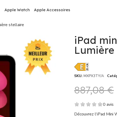
c
Apple Watch
Apple Accessoires
ère stellaire
iPad min
Lumière 
SKU
MXPX3TY/A
Caté
887,08 €
0 avis
Découvrez l'iPad Mini W