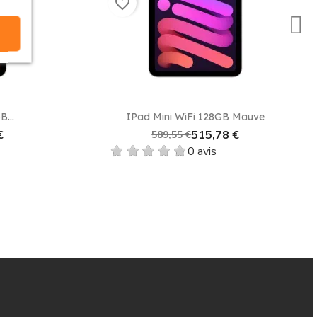
favorite_border
 besoins. Grâce à ses fonctionnalités avancées et à sa
e
Aperçu rapide

B...
IPad Mini WiFi 128GB Mauve
 Duty Free. Nous vous garantissons les prix les plus bas
€
515,78 €
589,55 €
0 avis