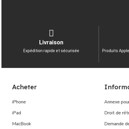
Livraison
Expédition rapide et sécurisée
Produits Apple
Acheter
Inform
iPhone
Annexe pour
iPad
Droit de rét
MacBook
Demande de 