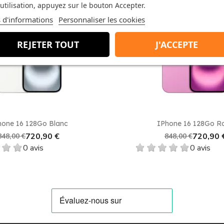
utilisation, appuyez sur le bouton Accepter.
précédent avec l'iPhone 16 256Go Vert.
Achetez
maintenant 
 d'informations
Personnaliser les cookies
n de
2556 x 1179 pixels
, offrant une expérience visuelle incr
P
et d'une
caméra avant unique
de
12 MP
, ce qui vous pe
rendre des clichés parfaits même dans des conditions de fai
favorite_border
REJETER TOUT
J'ACCEPTE
Aperçu rapide
Aperçu rapid


hone 16 128Go Blanc
IPhone 16 128Go R
720,90 €
720,90 
848,00 €
848,00 €
0 avis
0 avis