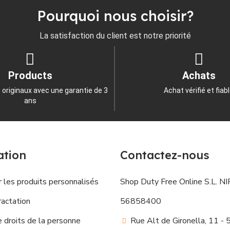
Pourquoi nous choisir?
La satisfaction du client est notre priorité
Products
Achats
 originaux avec une garantie de 3
Achat vérifié et fiab
ans
ation
Contactez-nous
 les produits personnalisés
Shop Duty Free Online S.L. NIF
ractation
56858400
droits de la personne
Rue Alt de Gironella, 11 -