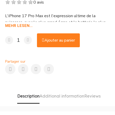
0 avis
L'iPhone 17 Pro Max est l'expression ultime de la
puissance, avec le plus grand écran et la batterie la plus
MEHR LESEN...
durable jamais vus sur un iPhone. Conçu pour les créateurs
de contenu et les utilisateurs exigeants, il offre des
Ajouter au panier
performances illimitées. Vous pouvez l'acheter au meilleur
prix de France chez Shop Duty Free.
Partager sur
Description
Additional information
Reviews