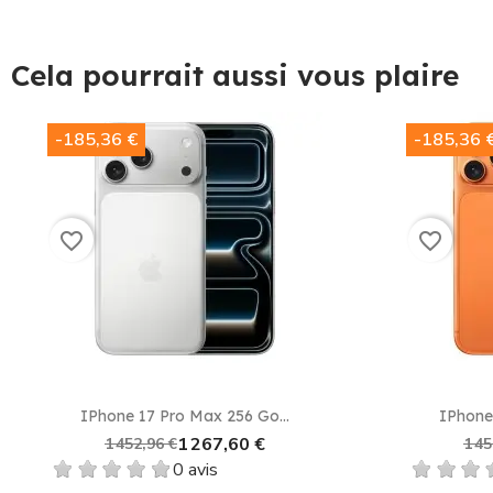
Cela pourrait aussi vous plaire
-185,36 €
-185,36 
favorite_border
favorite_border
IPhone 17 Pro Max 256 Go...
IPhone
1 267,60 €
1 452,96 €
1 45
0 avis